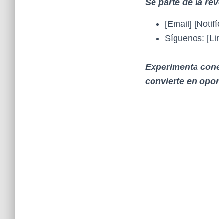
Sé parte de la re
[Email] [Notif
Síguenos: [Li
Experimenta conex
convierte en opo