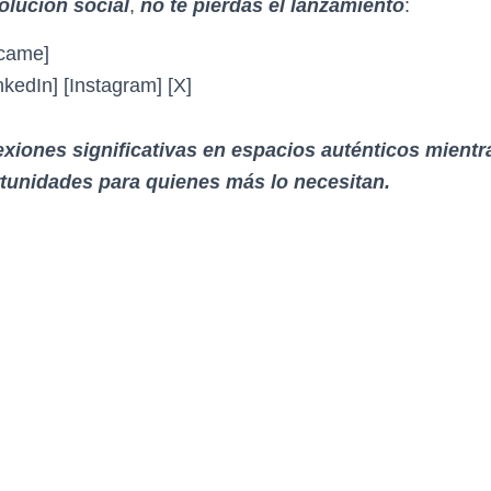
volución social
,
no te pierdas el lanzamiento
:
ícame]
nkedIn] [Instagram] [X]
iones significativas en espacios auténticos mientra
rtunidades para quienes más lo necesitan.